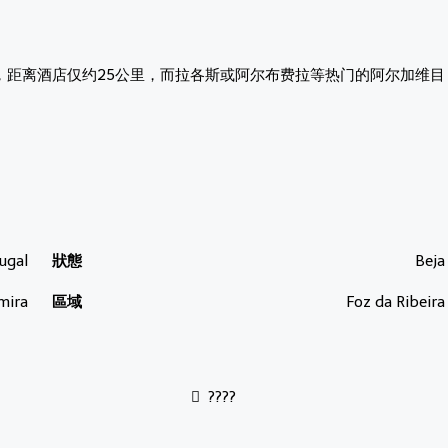
 Mar，距离酒店仅约25公里，而拉各斯或阿尔布费拉等热门的阿尔加维目
ugal
狀態
Beja
mira
區域
Foz da Ribeira
????