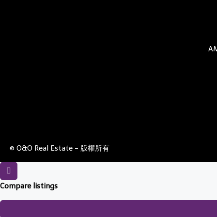
AM
© O&O Real Estate - 版權所有
Compare listings