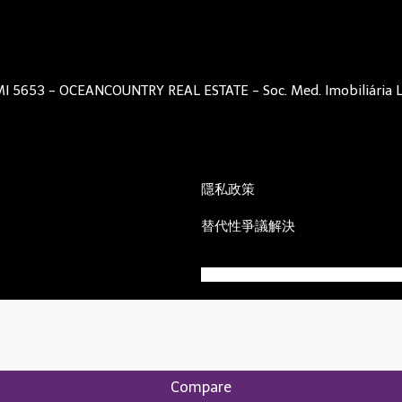
I 5653 - OCEANCOUNTRY REAL ESTATE - Soc. Med. Imobiliária 
隱私政策
替代性爭議解決
Compare