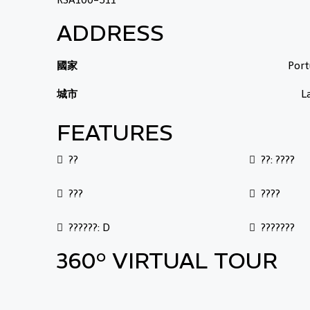
RSA100-511
ADDRESS
國家
Port
城市
L
FEATURES
??
??: ????
???
????
??????: D
???????
360° VIRTUAL TOUR