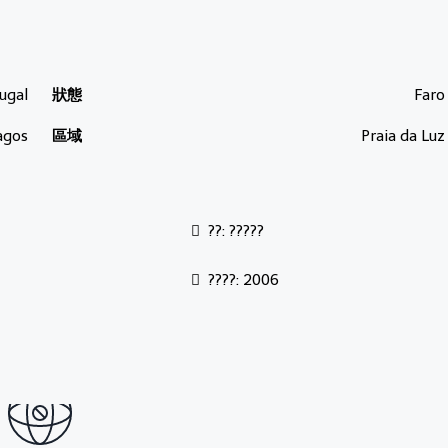
ugal
狀態
Faro
agos
區域
Praia da Luz
??: ?????
????: 2006