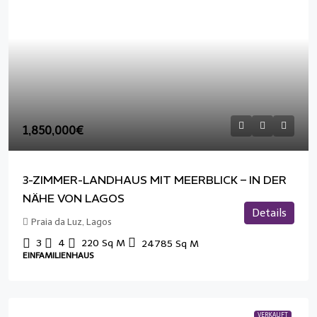
1,850,000€
3-ZIMMER-LANDHAUS MIT MEERBLICK – IN DER
NÄHE VON LAGOS
Details
Praia da Luz, Lagos
3
4
220
Sq M
24785
Sq M
EINFAMILIENHAUS
VERKAUFT