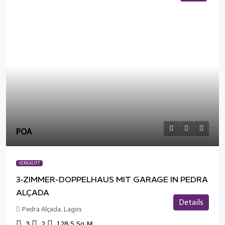
POA
VERKAUFT
3-ZIMMER-DOPPELHAUS MIT GARAGE IN PEDRA
ALÇADA
Details
Pedra Alçada, Lagos
3
2
128.5
Sq M