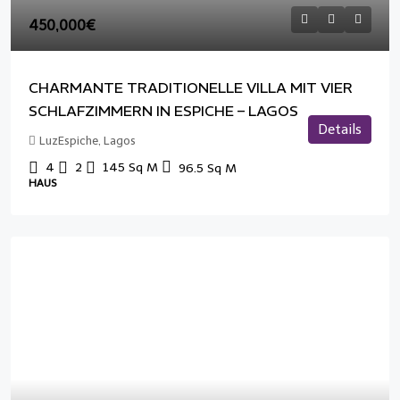
450,000€
CHARMANTE TRADITIONELLE VILLA MIT VIER
SCHLAFZIMMERN IN ESPICHE – LAGOS
Details
LuzEspiche, Lagos
4
2
145
Sq M
96.5
Sq M
HAUS