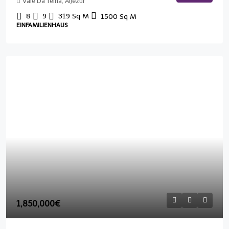
Vale Da Telha, Aljezur
8
9
319
Sq M
1500
Sq M
EINFAMILIENHAUS
1,850,000€