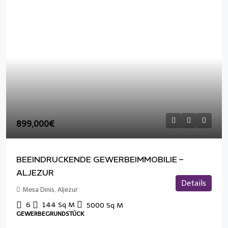
899,000€
BEEINDRUCKENDE GEWERBEIMMOBILIE –
ALJEZUR
Details
Mesa Dinis, Aljezur
6
144
Sq M
5000
Sq M
GEWERBEGRUNDSTÜCK