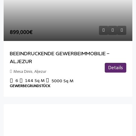
899,000€
BEEINDRUCKENDE GEWERBEIMMOBILIE –
ALJEZUR
Details
Mesa Dinis, Aljezur
6
144
Sq M
5000
Sq M
GEWERBEGRUNDSTÜCK