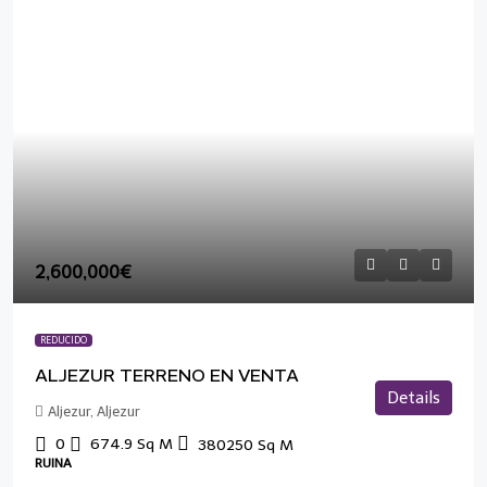
2,600,000€
REDUCIDO
ALJEZUR TERRENO EN VENTA
Details
Aljezur, Aljezur
0
674.9
Sq M
380250
Sq M
RUINA