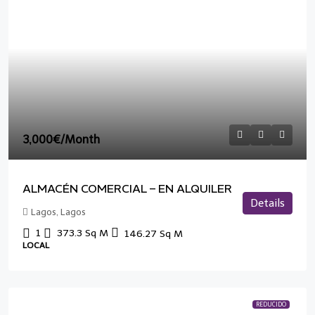
3,000€
/Month
ALMACÉN COMERCIAL – EN ALQUILER
Details
Lagos, Lagos
1
373.3
Sq M
146.27
Sq M
LOCAL
REDUCIDO