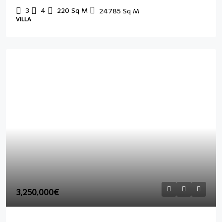
3
4
220
Sq M
24785
Sq M
VILLA
3,250,000€