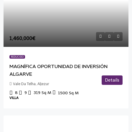
1,460,000€
REDUCIDO
MAGNÍFICA OPORTUNIDAD DE INVERSIÓN
ALGARVE
Details
Vale Da Telha, Aljezur
8
9
319
Sq M
1500
Sq M
VILLA