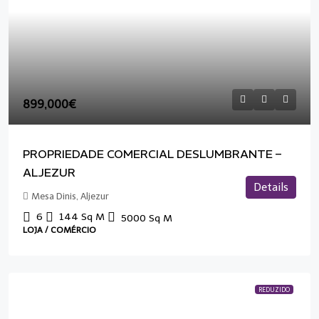
899,000€
PROPRIEDADE COMERCIAL DESLUMBRANTE –
ALJEZUR
Details
Mesa Dinis, Aljezur
6
144
Sq M
5000
Sq M
LOJA / COMÉRCIO
REDUZIDO