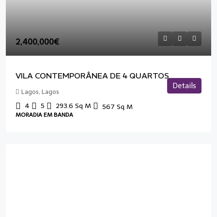
2,400,000€
VILA CONTEMPORÂNEA DE 4 QUARTOS
Details
Lagos, Lagos
4
5
293.6
Sq M
567
Sq M
MORADIA EM BANDA