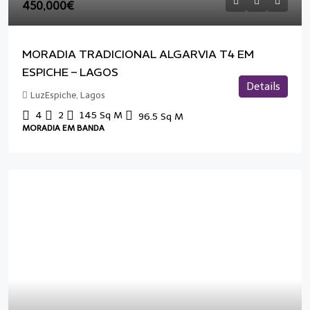
450,000€
MORADIA TRADICIONAL ALGARVIA T4 EM
ESPICHE – LAGOS
Details
LuzEspiche, Lagos
4
2
145
Sq M
96.5
Sq M
MORADIA EM BANDA