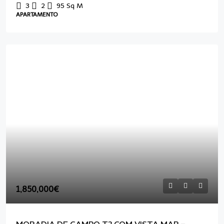
3
2
95
Sq M
APARTAMENTO
1,850,000€
MORADIA DE CAMPO T3 COM VISTA MAR –