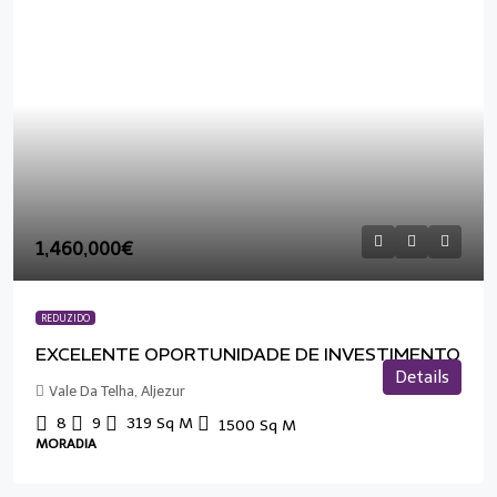
1,460,000€
REDUZIDO
EXCELENTE OPORTUNIDADE DE INVESTIMENTO
Details
Vale Da Telha, Aljezur
8
9
319
Sq M
1500
Sq M
MORADIA