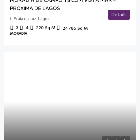
PRÓXIMA DE LAGOS
Details
Praia da Luz, Lagos
3
4
220
Sq M
24785
Sq M
MORADIA