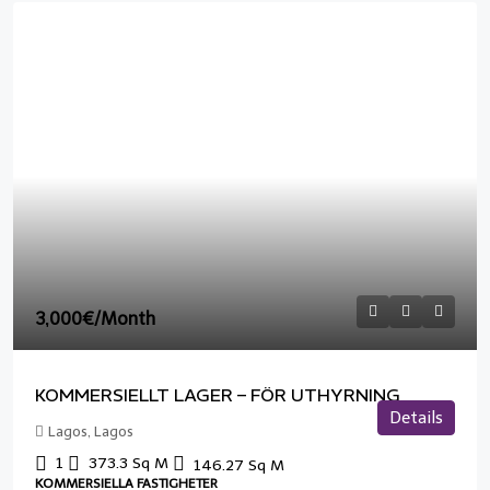
3,000€
/Month
KOMMERSIELLT LAGER – FÖR UTHYRNING
Details
Lagos, Lagos
1
373.3
Sq M
146.27
Sq M
KOMMERSIELLA FASTIGHETER