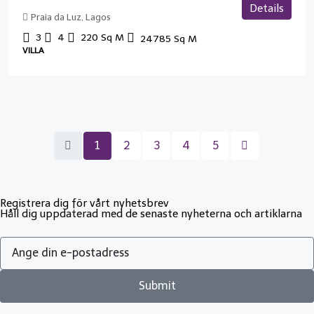
Details
Praia da Luz, Lagos
3
4
220
Sq M
24785
Sq M
VILLA
1
2
3
4
5
Registrera dig för vårt nyhetsbrev
Håll dig uppdaterad med de senaste nyheterna och artiklarna
Submit