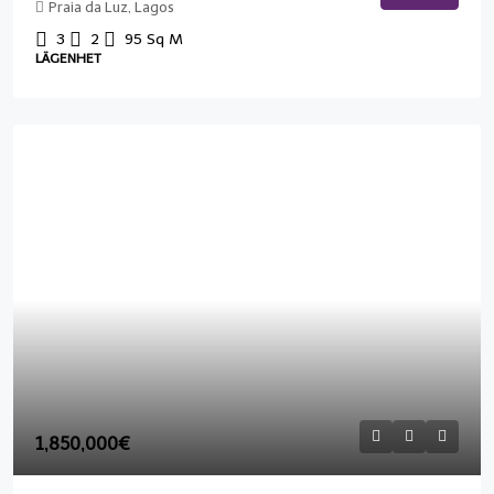
Praia da Luz, Lagos
3
2
95
Sq M
LÄGENHET
1,850,000€