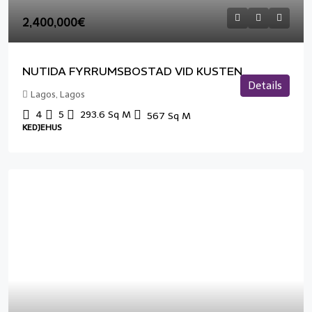
2,400,000€
NUTIDA FYRRUMSBOSTAD VID KUSTEN
Details
Lagos, Lagos
4
5
293.6
Sq M
567
Sq M
KEDJEHUS