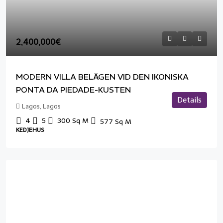
2,400,000€
MODERN VILLA BELÄGEN VID DEN IKONISKA
PONTA DA PIEDADE-KUSTEN
Details
Lagos, Lagos
4
5
300
Sq M
577
Sq M
KEDJEHUS