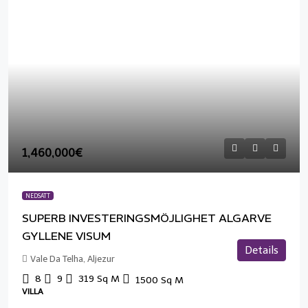
1,460,000€
NEDSATT
SUPERB INVESTERINGSMÖJLIGHET ALGARVE
GYLLENE VISUM
Details
Vale Da Telha, Aljezur
8
9
319
Sq M
1500
Sq M
VILLA