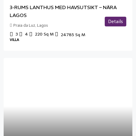
3-RUMS LANTHUS MED HAVSUTSIKT – NÄRA
LAGOS
Details
Praia da Luz, Lagos
3
4
220
Sq M
24785
Sq M
VILLA