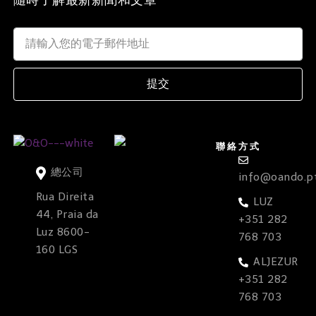
提交
聯絡方式
總公司
info@oando.p
Rua Direita
LUZ
44, Praia da
+351 282
Luz 8600-
768 703
160 LGS
ALJEZUR
+351 282
768 703