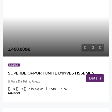
1,460,000€
EXCLUSIF
SUPERBE OPPORTUNITÉ D’INVESTISSEMENT
Details
Vale Da Telha, Aljezur
8
9
319
Sq M
1500
Sq M
MAISON