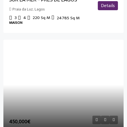
Details
Praia da Luz, Lagos
3
4
220
Sq M
24785
Sq M
MAISON
450,000€