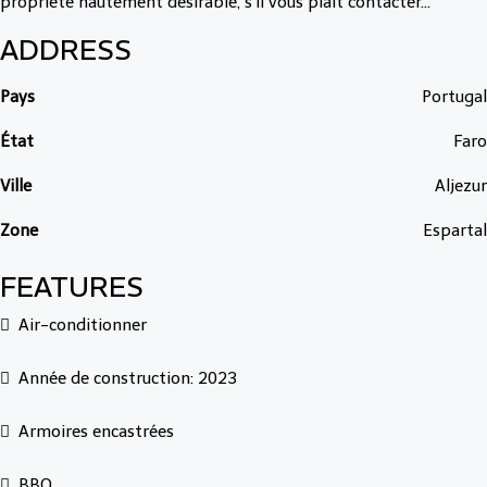
propriété hautement désirable, s’il vous plaît contacter...
ADDRESS
Pays
Portugal
État
Faro
Ville
Aljezur
Zone
Espartal
FEATURES
Air-conditionner
Année de construction: 2023
Armoires encastrées
BBQ